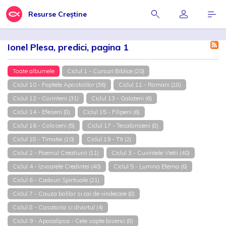
Resurse Creștine
Ionel Plesa, predici, pagina 1
Toate albumele
Ciclul 1 - Cursuri Biblice (20)
Ciclul 10 - Faptele Apostolilor (36)
Ciclul 11 - Romani (18)
Ciclul 12 - Corinteni (31)
Ciclul 13 - Galateni (6)
Ciclul 14 - Efeseni (8)
Ciclul 15 - Filipeni (6)
Ciclul 16 - Coloseni (5)
Ciclul 17 - Tesaloniceni (8)
Ciclul 18 - Timotei (10)
Ciclul 19 - Tit (2)
Ciclul 2 - Poemul Creatiunii (11)
Ciclul 3 - Cuvintele Vietii (40)
Ciclul 4 - Izvoarele Credintei (40)
Ciclul 5 - Lumina Eterna (6)
Ciclul 6 - Cadouri Spirituale (21)
Ciclul 7 - Cauza bolilor si cai de vindecare (8)
Ciclul 8 - Casatoria si divortul (4)
Ciclul 9 - Apocalipsa - Cele sapte biserici (8)