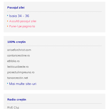
Pasajul zilei
Isaia 34 - 36
Ascultă pasajul zilei
Pune-l pe pagina ta
100% creștin
ariseforchrist.com
cantaricrestine.ro
eBiblia.ro
lectiicuobiecte.ro
proiectulimpreuna.ro
tanarcrestin.net
Mai multe site-uri
Radio creștin
RVE Cluj