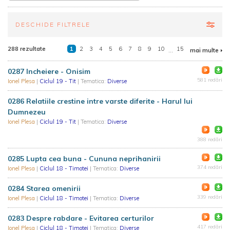
DESCHIDE FILTRELE
288 rezultate
1
2
3
4
5
6
7
8
9
10
...
15
mai multe
0287 Incheiere - Onisim
581 redări
Ionel Plesa
|
Ciclul 19 - Tit
| Tematica:
Diverse
0286 Relatiile crestine intre varste diferite - Harul lui
Dumnezeu
Ionel Plesa
|
Ciclul 19 - Tit
| Tematica:
Diverse
388 redări
0285 Lupta cea buna - Cununa neprihanirii
374 redări
Ionel Plesa
|
Ciclul 18 - Timotei
| Tematica:
Diverse
0284 Starea omenirii
339 redări
Ionel Plesa
|
Ciclul 18 - Timotei
| Tematica:
Diverse
0283 Despre rabdare - Evitarea certurilor
417 redări
Ionel Plesa
|
Ciclul 18 - Timotei
| Tematica:
Diverse