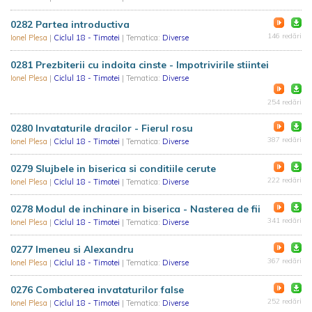
0282 Partea introductiva
146 redări
Ionel Plesa
|
Ciclul 18 - Timotei
| Tematica:
Diverse
0281 Prezbiterii cu indoita cinste - Impotrivirile stiintei
Ionel Plesa
|
Ciclul 18 - Timotei
| Tematica:
Diverse
254 redări
0280 Invataturile dracilor - Fierul rosu
387 redări
Ionel Plesa
|
Ciclul 18 - Timotei
| Tematica:
Diverse
0279 Slujbele in biserica si conditiile cerute
222 redări
Ionel Plesa
|
Ciclul 18 - Timotei
| Tematica:
Diverse
0278 Modul de inchinare in biserica - Nasterea de fii
341 redări
Ionel Plesa
|
Ciclul 18 - Timotei
| Tematica:
Diverse
0277 Imeneu si Alexandru
367 redări
Ionel Plesa
|
Ciclul 18 - Timotei
| Tematica:
Diverse
0276 Combaterea invataturilor false
252 redări
Ionel Plesa
|
Ciclul 18 - Timotei
| Tematica:
Diverse