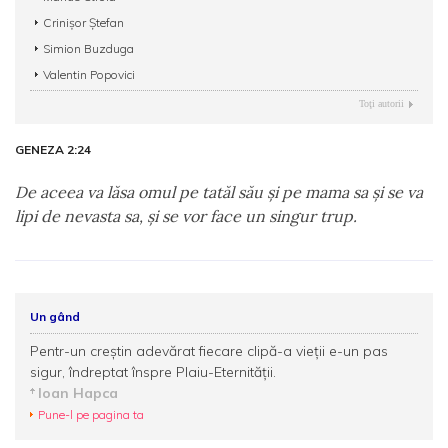
Crinișor Ștefan
Simion Buzduga
Valentin Popovici
Toţi autorii
GENEZA 2:24
De aceea va lăsa omul pe tatăl său şi pe mama sa şi se va
lipi de nevasta sa, şi se vor face un singur trup.
Un gând
Pentr-un creștin adevărat fiecare clipă-a vieții e-un pas
sigur, îndreptat înspre Plaiu-Eternității.
Ioan Hapca
Pune-l pe pagina ta