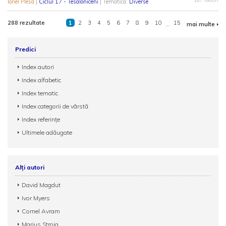
167 redări
Ionel Plesa
|
Ciclul 17 - Tesaloniceni
| Tematica:
Diverse
288 rezultate
1
2
3
4
5
6
7
8
9
10
...
15
mai multe
Predici
Index autori
Index alfabetic
Index tematic
Index categorii de vârstă
Index referințe
Ultimele adăugate
Alți autori
David Magdut
Ivor Myers
Cornel Avram
Marius Stroia