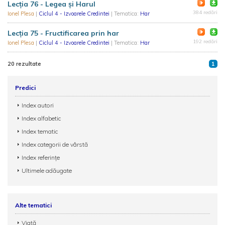
Lecția 76 - Legea şi Harul
384 redări
Ionel Plesa
|
Ciclul 4 - Izvoarele Credintei
| Tematica:
Har
Lecția 75 - Fructificarea prin har
192 redări
Ionel Plesa
|
Ciclul 4 - Izvoarele Credintei
| Tematica:
Har
20 rezultate
1
Predici
Index autori
Index alfabetic
Index tematic
Index categorii de vârstă
Index referințe
Ultimele adăugate
Alte tematici
Viață