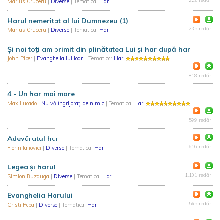
222 redări
Marius Cruceru
|
Diverse
| Tematica:
Har
Harul nemeritat al lui Dumnezeu (1)
235 redări
Marius Cruceru
|
Diverse
| Tematica:
Har
Și noi toți am primit din plinătatea Lui și har după har
John Piper
|
Evanghelia lui Ioan
| Tematica:
Har
818 redări
4 - Un har mai mare
Max Lucado
|
Nu vă îngrijorați de nimic
| Tematica:
Har
599 redări
Adevăratul har
616 redări
Florin Ianovici
|
Diverse
| Tematica:
Har
Legea și harul
1.101 redări
Simion Buzduga
|
Diverse
| Tematica:
Har
Evanghelia Harului
565 redări
Cristi Popa
|
Diverse
| Tematica:
Har