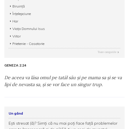
Biruință
Înțelepciune
Har
Viața Domnului Isus
Viitor
Prietenie - Casatorie
Toate categoriile
GENEZA 2:24
De aceea va lăsa omul pe tatăl său şi pe mama sa şi se va
lipi de nevasta sa, şi se vor face un singur trup.
Un gând
Eşti stresat (ă)? Simţi că nu mai poţi face față problemelor