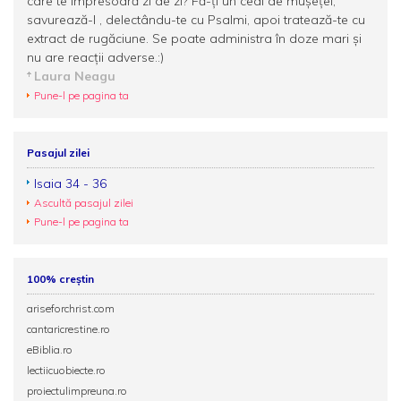
care te împresoară zi de zi? Fă-ţi un ceai de muşeţel,
savurează-l , delectându-te cu Psalmi, apoi tratează-te cu
extract de rugăciune. Se poate administra în doze mari şi
nu are reacţii adverse.:)
Laura Neagu
Pune-l pe pagina ta
Pasajul zilei
Isaia 34 - 36
Ascultă pasajul zilei
Pune-l pe pagina ta
100% creștin
ariseforchrist.com
cantaricrestine.ro
eBiblia.ro
lectiicuobiecte.ro
proiectulimpreuna.ro