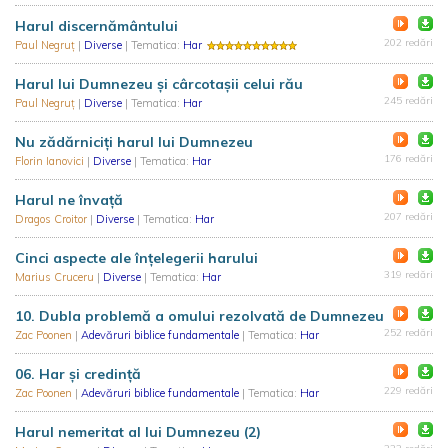
Harul discernământului
202 redări
Paul Negruț
|
Diverse
| Tematica:
Har
Harul lui Dumnezeu şi cârcotaşii celui rău
245 redări
Paul Negruț
|
Diverse
| Tematica:
Har
Nu zădărniciți harul lui Dumnezeu
176 redări
Florin Ianovici
|
Diverse
| Tematica:
Har
Harul ne învață
207 redări
Dragos Croitor
|
Diverse
| Tematica:
Har
Cinci aspecte ale înțelegerii harului
319 redări
Marius Cruceru
|
Diverse
| Tematica:
Har
10. Dubla problemă a omului rezolvată de Dumnezeu
252 redări
Zac Poonen
|
Adevăruri biblice fundamentale
| Tematica:
Har
06. Har şi credință
229 redări
Zac Poonen
|
Adevăruri biblice fundamentale
| Tematica:
Har
Harul nemeritat al lui Dumnezeu (2)