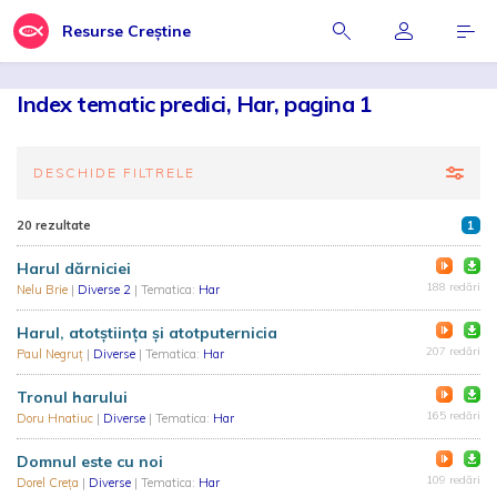
Resurse Creștine
Index tematic predici, Har, pagina 1
DESCHIDE FILTRELE
20 rezultate
1
Harul dărniciei
188 redări
Nelu Brie
|
Diverse 2
| Tematica:
Har
Harul, atotştiința şi atotputernicia
207 redări
Paul Negruț
|
Diverse
| Tematica:
Har
Tronul harului
165 redări
Doru Hnatiuc
|
Diverse
| Tematica:
Har
Domnul este cu noi
109 redări
Dorel Creța
|
Diverse
| Tematica:
Har