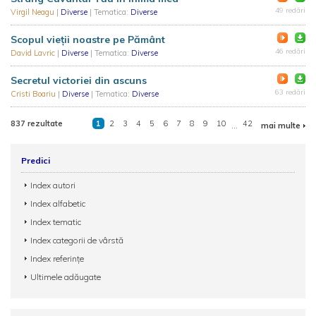
49 redări
Virgil Neagu
|
Diverse
| Tematica:
Diverse
Scopul vieții noastre pe Pământ
46 redări
David Lavric
|
Diverse
| Tematica:
Diverse
Secretul victoriei din ascuns
63 redări
Cristi Boariu
|
Diverse
| Tematica:
Diverse
837 rezultate
1
2
3
4
5
6
7
8
9
10
...
42
mai multe
Predici
Index autori
Index alfabetic
Index tematic
Index categorii de vârstă
Index referințe
Ultimele adăugate