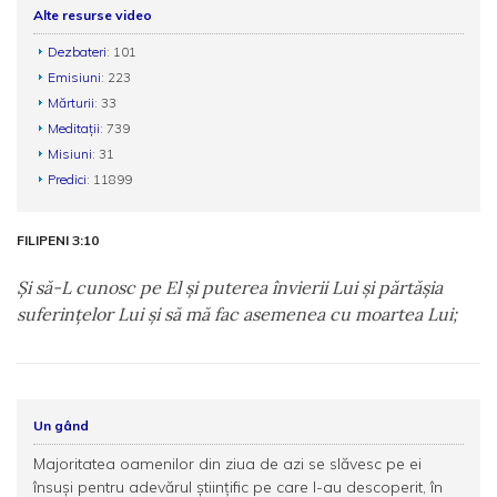
Alte resurse video
Dezbateri
: 101
Emisiuni
: 223
Mărturii
: 33
Meditații
: 739
Misiuni
: 31
Predici
: 11899
FILIPENI 3:10
Şi să-L cunosc pe El şi puterea învierii Lui şi părtăşia
suferinţelor Lui şi să mă fac asemenea cu moartea Lui;
Un gând
Majoritatea oamenilor din ziua de azi se slăvesc pe ei
însuși pentru adevărul științific pe care l-au descoperit, în