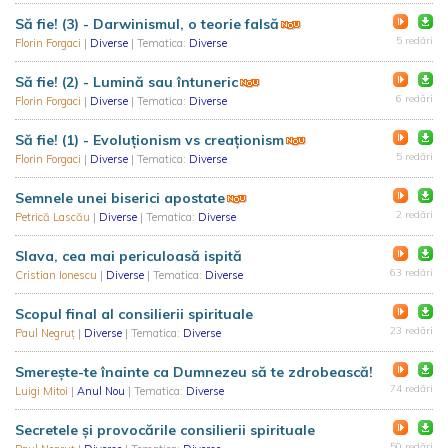
Să fie! (3) - Darwinismul, o teorie falsă
5 redări
Florin Forgaci
|
Diverse
| Tematica:
Diverse
Să fie! (2) - Lumină sau întuneric
6 redări
Florin Forgaci
|
Diverse
| Tematica:
Diverse
Să fie! (1) - Evoluționism vs creaționism
5 redări
Florin Forgaci
|
Diverse
| Tematica:
Diverse
Semnele unei biserici apostate
2 redări
Petrică Lascău
|
Diverse
| Tematica:
Diverse
Slava, cea mai periculoasă ispită
63 redări
Cristian Ionescu
|
Diverse
| Tematica:
Diverse
Scopul final al consilierii spirituale
23 redări
Paul Negruț
|
Diverse
| Tematica:
Diverse
Smerește-te înainte ca Dumnezeu să te zdrobească!
74 redări
Luigi Mitoi
|
Anul Nou
| Tematica:
Diverse
Secretele și provocările consilierii spirituale
50 redări