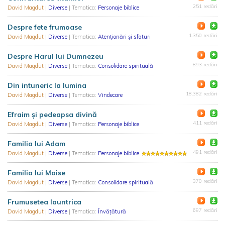
251 redări
David Magdut
|
Diverse
| Tematica:
Personaje biblice
Despre fete frumoase
1.350 redări
David Magdut
|
Diverse
| Tematica:
Atenționări și sfaturi
Despre Harul lui Dumnezeu
893 redări
David Magdut
|
Diverse
| Tematica:
Consolidare spirituală
Din intuneric la lumina
18.382 redări
David Magdut
|
Diverse
| Tematica:
Vindecare
Efraim şi pedeapsa divină
411 redări
David Magdut
|
Diverse
| Tematica:
Personaje biblice
Familia lui Adam
491 redări
David Magdut
|
Diverse
| Tematica:
Personaje biblice
Familia lui Moise
370 redări
David Magdut
|
Diverse
| Tematica:
Consolidare spirituală
Frumusetea launtrica
697 redări
David Magdut
|
Diverse
| Tematica:
Învățătură