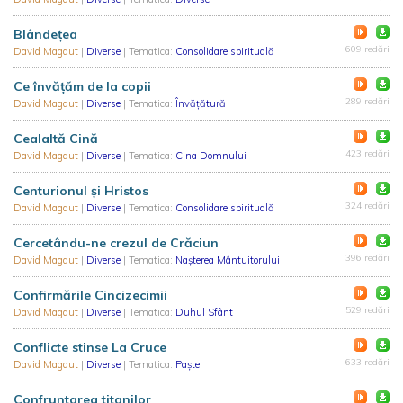
Blândeţea
609 redări
David Magdut
|
Diverse
| Tematica:
Consolidare spirituală
Ce învățăm de la copii
289 redări
David Magdut
|
Diverse
| Tematica:
Învățătură
Cealaltă Cină
423 redări
David Magdut
|
Diverse
| Tematica:
Cina Domnului
Centurionul și Hristos
324 redări
David Magdut
|
Diverse
| Tematica:
Consolidare spirituală
Cercetându-ne crezul de Crăciun
396 redări
David Magdut
|
Diverse
| Tematica:
Nașterea Mântuitorului
Confirmările Cincizecimii
529 redări
David Magdut
|
Diverse
| Tematica:
Duhul Sfânt
Conflicte stinse La Cruce
633 redări
David Magdut
|
Diverse
| Tematica:
Paște
Confruntarea titanilor