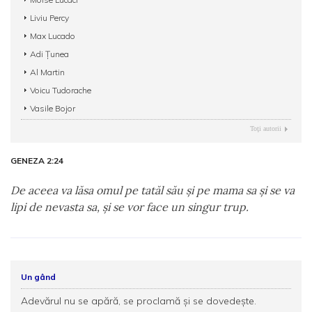
Liviu Percy
Max Lucado
Adi Țunea
Al Martin
Voicu Tudorache
Vasile Bojor
Toţi autorii
GENEZA 2:24
De aceea va lăsa omul pe tatăl său şi pe mama sa şi se va
lipi de nevasta sa, şi se vor face un singur trup.
Un gând
Adevărul nu se apără, se proclamă și se dovedește.