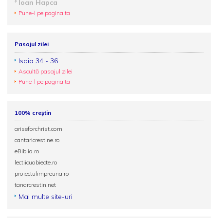
Ioan Hapca
Pune-l pe pagina ta
Pasajul zilei
Isaia 34 - 36
Ascultă pasajul zilei
Pune-l pe pagina ta
100% creștin
ariseforchrist.com
cantaricrestine.ro
eBiblia.ro
lectiicuobiecte.ro
proiectulimpreuna.ro
tanarcrestin.net
Mai multe site-uri