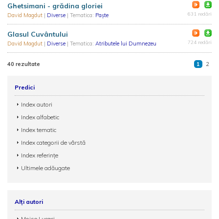
Ghetsimani - grădina gloriei
631 redări
David Magdut
|
Diverse
| Tematica:
Paște
Glasul Cuvântului
724 redări
David Magdut
|
Diverse
| Tematica:
Atributele lui Dumnezeu
40 rezultate
1
2
Predici
Index autori
Index alfabetic
Index tematic
Index categorii de vârstă
Index referințe
Ultimele adăugate
Alți autori
Moise Lucaci