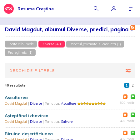
Resurse Creștine
David Magdut, albumul Diverse, predici, pagina 1
Toate albumele
Diverse (40)
Pacatul,pocainta si credinta (1)
Profeţii mici (1)
DESCHIDE FILTRELE
40 rezultate
1
2
Ascultarea
800 redări
David Magdut
|
Diverse
| Tematica:
Ascultare
Așteptând izbavirea
408 redări
David Magdut
|
Diverse
| Tematica:
Salvare
Biruind deşertăciunea
497 redări
David Magdut
|
Diverse
| Tematica:
Diverse