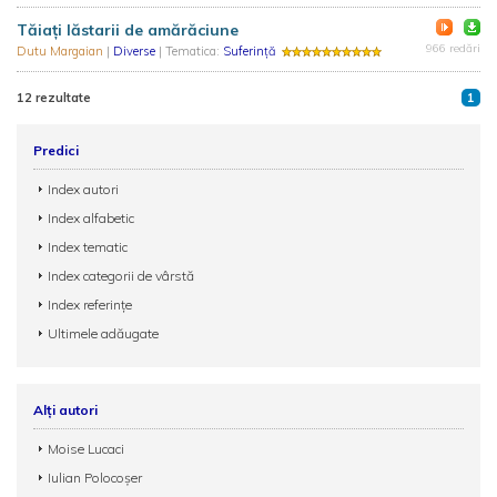
Tăiaţi lăstarii de amărăciune
966 redări
Dutu Margaian
|
Diverse
| Tematica:
Suferință
12 rezultate
1
Predici
Index autori
Index alfabetic
Index tematic
Index categorii de vârstă
Index referințe
Ultimele adăugate
Alți autori
Moise Lucaci
Iulian Polocoșer