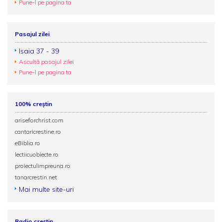
Pune-l pe pagina ta
Pasajul zilei
Isaia 37 - 39
Ascultă pasajul zilei
Pune-l pe pagina ta
100% creștin
ariseforchrist.com
cantaricrestine.ro
eBiblia.ro
lectiicuobiecte.ro
proiectulimpreuna.ro
tanarcrestin.net
Mai multe site-uri
Radio creștin