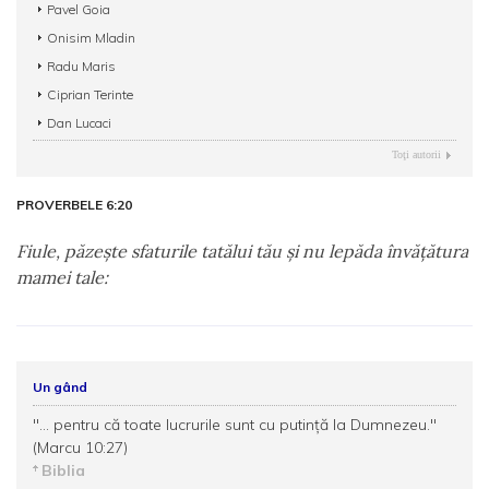
Pavel Goia
Onisim Mladin
Radu Maris
Ciprian Terinte
Dan Lucaci
Toţi autorii
PROVERBELE 6:20
Fiule, păzeşte sfaturile tatălui tău şi nu lepăda învăţătura
mamei tale:
Un gând
"... pentru că toate lucrurile sunt cu putinţă la Dumnezeu."
(Marcu 10:27)
Biblia