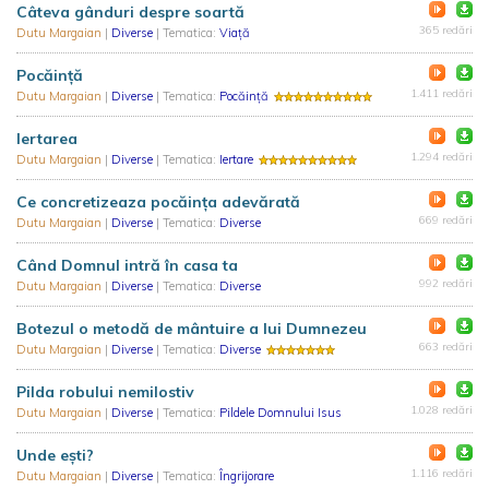
Câteva gânduri despre soartă
365 redări
Dutu Margaian
|
Diverse
| Tematica:
Viață
Pocăinţă
1.411 redări
Dutu Margaian
|
Diverse
| Tematica:
Pocăință
Iertarea
1.294 redări
Dutu Margaian
|
Diverse
| Tematica:
Iertare
Ce concretizeaza pocăinţa adevărată
669 redări
Dutu Margaian
|
Diverse
| Tematica:
Diverse
Când Domnul intră în casa ta
992 redări
Dutu Margaian
|
Diverse
| Tematica:
Diverse
Botezul o metodă de mântuire a lui Dumnezeu
663 redări
Dutu Margaian
|
Diverse
| Tematica:
Diverse
Pilda robului nemilostiv
1.028 redări
Dutu Margaian
|
Diverse
| Tematica:
Pildele Domnului Isus
Unde eşti?
1.116 redări
Dutu Margaian
|
Diverse
| Tematica:
Îngrijorare