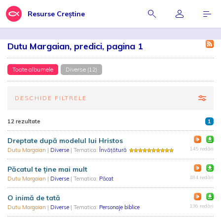
Resurse Creștine
Dutu Margaian, predici, pagina 1
Toate albumele
Diverse (12)
DESCHIDE FILTRELE
12 rezultate
1
Dreptate după modelul lui Hristos
145 redări
Dutu Margaian
|
Diverse
| Tematica:
Învățătură
Păcatul te ține mai mult
184 redări
Dutu Margaian
|
Diverse
| Tematica:
Păcat
O inimă de tată
136 redări
Dutu Margaian
|
Diverse
| Tematica:
Personaje biblice