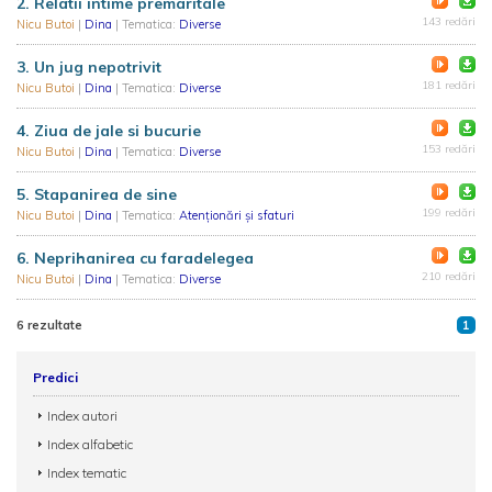
2. Relatii intime premaritale
143 redări
Nicu Butoi
|
Dina
| Tematica:
Diverse
3. Un jug nepotrivit
181 redări
Nicu Butoi
|
Dina
| Tematica:
Diverse
4. Ziua de jale si bucurie
153 redări
Nicu Butoi
|
Dina
| Tematica:
Diverse
5. Stapanirea de sine
199 redări
Nicu Butoi
|
Dina
| Tematica:
Atenționări și sfaturi
6. Neprihanirea cu faradelegea
210 redări
Nicu Butoi
|
Dina
| Tematica:
Diverse
6 rezultate
1
Predici
Index autori
Index alfabetic
Index tematic