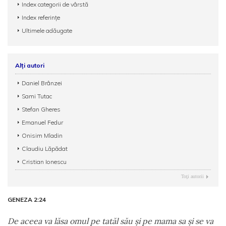
Index categorii de vârstă
Index referințe
Ultimele adăugate
Alți autori
Daniel Brânzei
Sami Tutac
Stefan Gheres
Emanuel Fedur
Onisim Mladin
Claudiu Lăpădat
Cristian Ionescu
Toţi autorii
GENEZA 2:24
De aceea va lăsa omul pe tatăl său şi pe mama sa şi se va