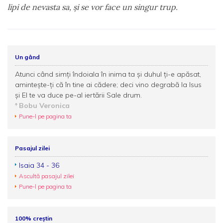
lipi de nevasta sa, şi se vor face un singur trup.
Un gând
Atunci când simți îndoiala în inima ta şi duhul ți-e apăsat,
aminteşte-ți că în tine ai cădere; deci vino degrabă la Isus
şi El te va duce pe-al iertării Sale drum.
Bobu Veronica
Pune-l pe pagina ta
Pasajul zilei
Isaia 34 - 36
Ascultă pasajul zilei
Pune-l pe pagina ta
100% creștin