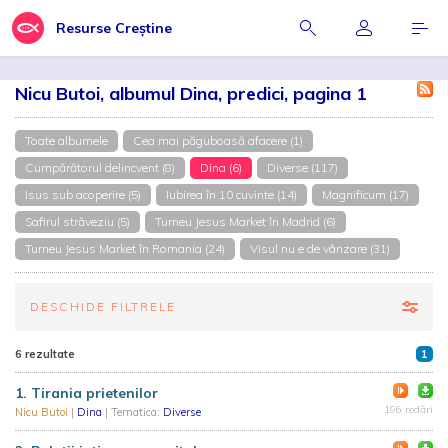
Resurse Creștine
Nicu Butoi, albumul Dina, predici, pagina 1
Toate albumele
Cea mai păguboasă afacere (1)
Cumpărătorul delincvent (8)
Dina (6)
Diverse (117)
Isus sub acoperire (5)
Iubirea în 10 cuvinte (14)
Magnificum (17)
Safirul străveziu (5)
Turneu Jesus Market în Madrid (6)
Turneu Jesus Market în Romania (24)
Visul nu e de vânzare (31)
DESCHIDE FILTRELE
6 rezultate
1
1. Tirania prietenilor
196 redări
Nicu Butoi
|
Dina
| Tematica:
Diverse