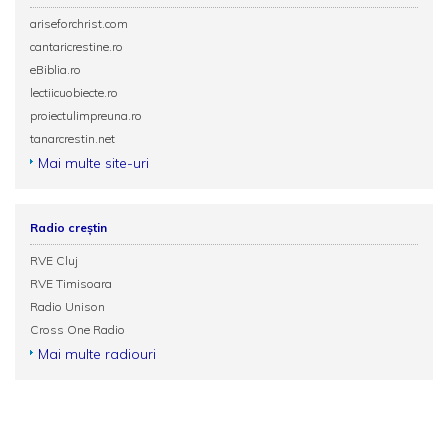
ariseforchrist.com
cantaricrestine.ro
eBiblia.ro
lectiicuobiecte.ro
proiectulimpreuna.ro
tanarcrestin.net
Mai multe site-uri
Radio creștin
RVE Cluj
RVE Timisoara
Radio Unison
Cross One Radio
Mai multe radiouri