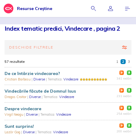
Resurse Creștine
Index tematic predici, Vindecare , pagina 2
DESCHIDE FILTRELE
57 rezultate
1
2
3
De ce întârzie vindecarea?
341 redări
Cristian Barbosu
|
Diverse
| Tematica:
Vindecare
Vindecările făcute de Domnul Isus
231 redări
Dragos Croitor
|
Diverse
| Tematica:
Vindecare
Despre vindecare
254 redări
Virgil Neagu
|
Diverse
| Tematica:
Vindecare
Sunt surprins!
200 redări
Lazăr Gog
|
Diverse
| Tematica:
Vindecare