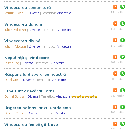
Vindecarea comunitară
141 redări
Marius Livanu
|
Diverse
| Tematica:
Vindecare
Vindecarea duhului
156 redări
Iulian Polocoșer
|
Diverse
| Tematica:
Vindecare
Vindecarea divină
177 redări
Iulian Polocoșer
|
Diverse
| Tematica:
Vindecare
Neputință și vindecare
209 redări
Lazăr Gog
|
Diverse
| Tematica:
Vindecare
Răspuns la disperarea noastră
203 redări
Dorel Creța
|
Diverse
| Tematica:
Vindecare
Cine sunt adevărații orbi
250 redări
Daniel Balazs
|
Diverse
| Tematica:
Vindecare
Ungerea bolnavilor cu untdelemn
193 redări
Dragos Croitor
|
Diverse
| Tematica:
Vindecare
Vindecarea femeii gârbove