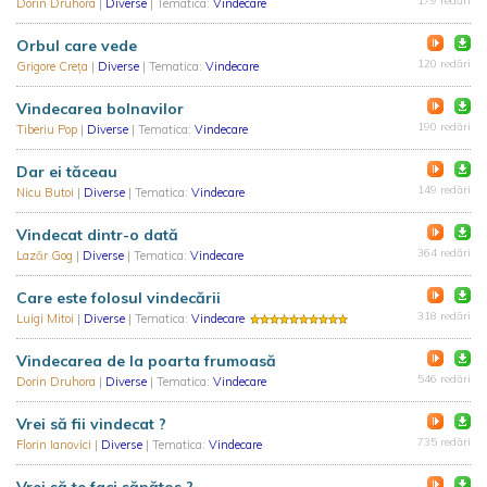
179 redări
Dorin Druhora
|
Diverse
| Tematica:
Vindecare
Orbul care vede
120 redări
Grigore Creța
|
Diverse
| Tematica:
Vindecare
Vindecarea bolnavilor
190 redări
Tiberiu Pop
|
Diverse
| Tematica:
Vindecare
Dar ei tăceau
149 redări
Nicu Butoi
|
Diverse
| Tematica:
Vindecare
Vindecat dintr-o dată
364 redări
Lazăr Gog
|
Diverse
| Tematica:
Vindecare
Care este folosul vindecării
318 redări
Luigi Mitoi
|
Diverse
| Tematica:
Vindecare
Vindecarea de la poarta frumoasă
546 redări
Dorin Druhora
|
Diverse
| Tematica:
Vindecare
Vrei să fii vindecat ?
735 redări
Florin Ianovici
|
Diverse
| Tematica:
Vindecare