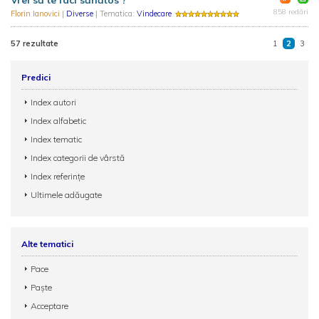
Vrei să te faci sănătos ?
858 redări
Florin Ianovici
|
Diverse
| Tematica:
Vindecare
57 rezultate
1
2
3
Predici
Index autori
Index alfabetic
Index tematic
Index categorii de vârstă
Index referințe
Ultimele adăugate
Alte tematici
Pace
Paște
Acceptare