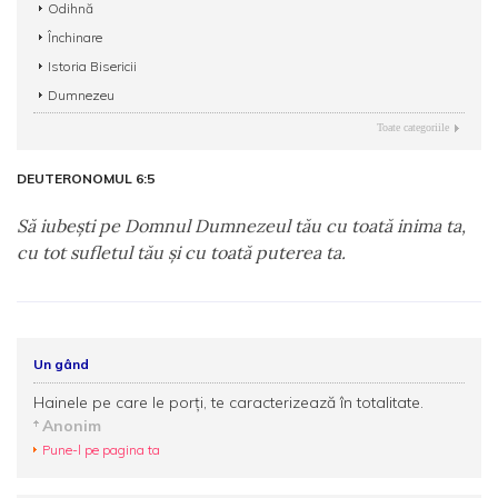
Odihnă
Închinare
Istoria Bisericii
Dumnezeu
Toate categoriile
DEUTERONOMUL 6:5
Să iubeşti pe Domnul Dumnezeul tău cu toată inima ta,
cu tot sufletul tău şi cu toată puterea ta.
Un gând
Hainele pe care le porţi, te caracterizează în totalitate.
Anonim
Pune-l pe pagina ta