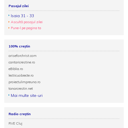
Pasajul zilei
Isaia 31 - 33
Ascultă pasajul zilei
Pune-l pe pagina ta
100% creștin
ariseforchrist.com
cantaricrestine.ro
eBiblia.ro
lectiicuobiecte.ro
proiectulimpreuna.ro
tanarcrestin.net
Mai multe site-uri
Radio creștin
RVE Cluj