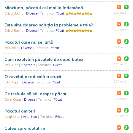
Minciuna, păcatul cel mai la îndemână
210 redări
Cristi Boariu
|
Diverse
| Tematica:
Păcat
Este sinuciderea soluția la problemele tale?
392 redări
Cristi Boariu
|
Diverse
| Tematica:
Păcat
Păcatul care nu se iartă
271 redări
Nelu Filip
|
Diverse
| Tematica:
Păcat
Cum rezolvăm păcatele de după botez
200 redări
Nelu Brie
|
Diverse 2
| Tematica:
Păcat
O revelație radicală a crucii
267 redări
John Piper
|
Diverse
| Tematica:
Păcat
Ce trebuie să știi despre păcat
175 redări
Dorel Coraş
|
Diverse
| Tematica:
Păcat
Păcatul omiterii
162 redări
Luigi Mitoi
|
Anul Nou
| Tematica:
Păcat
Calea spre idolatrie