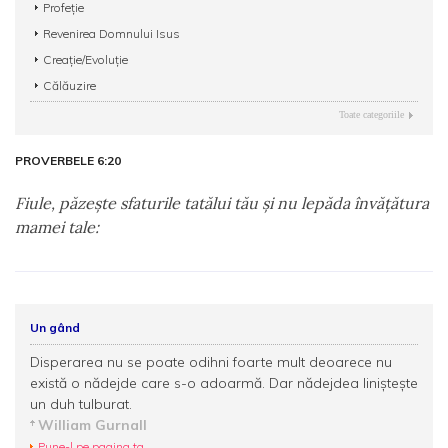
Profeție
Revenirea Domnului Isus
Creație/Evoluție
Călăuzire
Toate categoriile
PROVERBELE 6:20
Fiule, păzeşte sfaturile tatălui tău şi nu lepăda învăţătura
mamei tale:
Un gând
Disperarea nu se poate odihni foarte mult deoarece nu
există o nădejde care s-o adoarmă. Dar nădejdea liniștește
un duh tulburat.
William Gurnall
Pune-l pe pagina ta