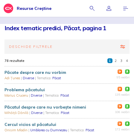
Resurse Creștine
Index tematic predici, Păcat, pagina 1
DESCHIDE FILTRELE
78 rezultate
1
2
3
4
Păcate despre care nu vorbim
95 redări
Adi Țunea
|
Diverse
| Tematica:
Păcat
Problema păcatului
135 redări
Marius Cruceru
|
Diverse
| Tematica:
Păcat
Păcatul despre care nu vorbește nimeni
106 redări
Mihăiță Dănilă
|
Diverse
| Tematica:
Păcat
Cercul vicios al păcatului
172 redări
Onisim Mladin
|
Umblarea cu Dumnezeu
| Tematica:
Păcat