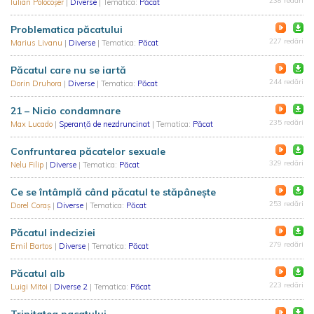
238 redări
Iulian Polocoșer
|
Diverse
| Tematica:
Păcat
Problematica păcatului
227 redări
Marius Livanu
|
Diverse
| Tematica:
Păcat
Păcatul care nu se iartă
244 redări
Dorin Druhora
|
Diverse
| Tematica:
Păcat
21 – Nicio condamnare
235 redări
Max Lucado
|
Speranță de nezdruncinat
| Tematica:
Păcat
Confruntarea păcatelor sexuale
329 redări
Nelu Filip
|
Diverse
| Tematica:
Păcat
Ce se întâmplă când păcatul te stăpânește
253 redări
Dorel Coraş
|
Diverse
| Tematica:
Păcat
Păcatul indeciziei
279 redări
Emil Bartos
|
Diverse
| Tematica:
Păcat
Păcatul alb
223 redări
Luigi Mitoi
|
Diverse 2
| Tematica:
Păcat