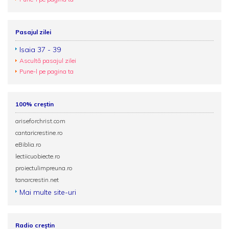
Pasajul zilei
Isaia 37 - 39
Ascultă pasajul zilei
Pune-l pe pagina ta
100% creștin
ariseforchrist.com
cantaricrestine.ro
eBiblia.ro
lectiicuobiecte.ro
proiectulimpreuna.ro
tanarcrestin.net
Mai multe site-uri
Radio creștin