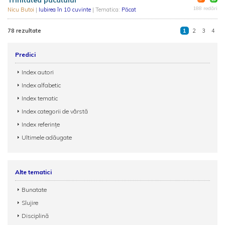
Trinitatea pacatului
188 redări
Nicu Butoi
|
Iubirea în 10 cuvinte
| Tematica:
Păcat
78 rezultate
1
2
3
4
Predici
Index autori
Index alfabetic
Index tematic
Index categorii de vârstă
Index referințe
Ultimele adăugate
Alte tematici
Bunatate
Slujire
Disciplină