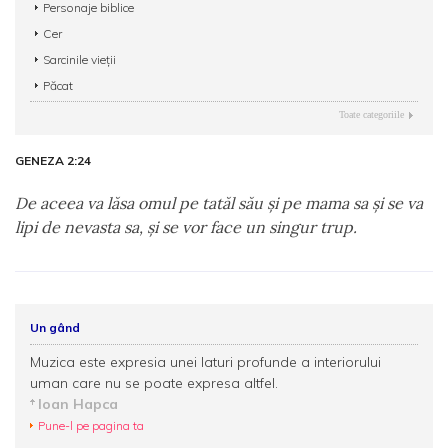
Personaje biblice
Cer
Sarcinile vieții
Păcat
Toate categoriile
GENEZA 2:24
De aceea va lăsa omul pe tatăl său şi pe mama sa şi se va
lipi de nevasta sa, şi se vor face un singur trup.
Un gând
Muzica este expresia unei laturi profunde a interiorului
uman care nu se poate expresa altfel.
Ioan Hapca
Pune-l pe pagina ta