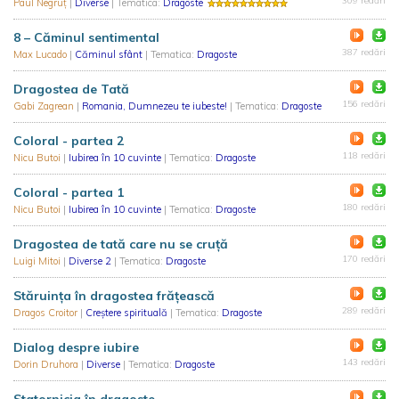
309 redări
Paul Negruț
|
Diverse
| Tematica:
Dragoste
8 – Căminul sentimental
387 redări
Max Lucado
|
Căminul sfânt
| Tematica:
Dragoste
Dragostea de Tată
156 redări
Gabi Zagrean
|
Romania, Dumnezeu te iubeste!
| Tematica:
Dragoste
Coloral - partea 2
118 redări
Nicu Butoi
|
Iubirea în 10 cuvinte
| Tematica:
Dragoste
Coloral - partea 1
180 redări
Nicu Butoi
|
Iubirea în 10 cuvinte
| Tematica:
Dragoste
Dragostea de tată care nu se cruță
170 redări
Luigi Mitoi
|
Diverse 2
| Tematica:
Dragoste
Stăruința în dragostea frățească
289 redări
Dragos Croitor
|
Creștere spirituală
| Tematica:
Dragoste
Dialog despre iubire
143 redări
Dorin Druhora
|
Diverse
| Tematica:
Dragoste