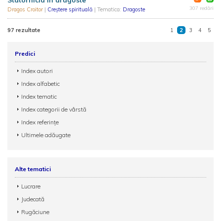
Statornicia în dragoste
307 redări
Dragos Croitor
|
Creștere spirituală
| Tematica:
Dragoste
97 rezultate
1
2
3
4
5
Predici
Index autori
Index alfabetic
Index tematic
Index categorii de vârstă
Index referințe
Ultimele adăugate
Alte tematici
Lucrare
Judecată
Rugăciune