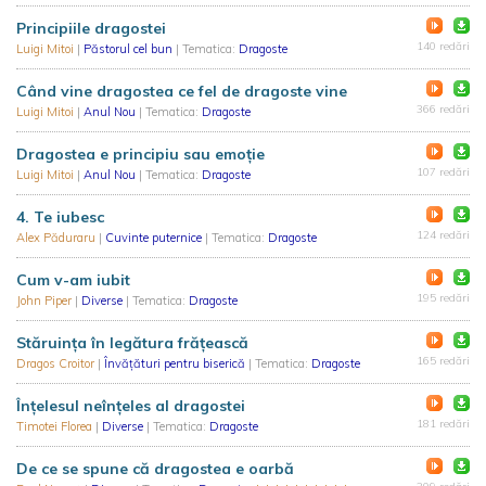
Principiile dragostei
140 redări
Luigi Mitoi
|
Păstorul cel bun
| Tematica:
Dragoste
Când vine dragostea ce fel de dragoste vine
366 redări
Luigi Mitoi
|
Anul Nou
| Tematica:
Dragoste
Dragostea e principiu sau emoție
107 redări
Luigi Mitoi
|
Anul Nou
| Tematica:
Dragoste
4. Te iubesc
124 redări
Alex Păduraru
|
Cuvinte puternice
| Tematica:
Dragoste
Cum v-am iubit
195 redări
John Piper
|
Diverse
| Tematica:
Dragoste
Stăruința în legătura frățească
165 redări
Dragos Croitor
|
Învățături pentru biserică
| Tematica:
Dragoste
Înțelesul neînțeles al dragostei
181 redări
Timotei Florea
|
Diverse
| Tematica:
Dragoste
De ce se spune că dragostea e oarbă