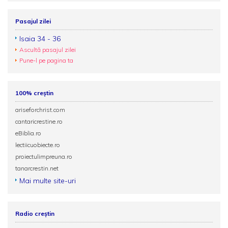
Pasajul zilei
Isaia 34 - 36
Ascultă pasajul zilei
Pune-l pe pagina ta
100% creștin
ariseforchrist.com
cantaricrestine.ro
eBiblia.ro
lectiicuobiecte.ro
proiectulimpreuna.ro
tanarcrestin.net
Mai multe site-uri
Radio creștin