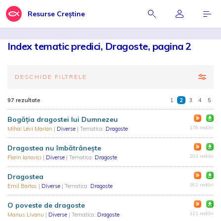
Resurse Creștine
Index tematic predici, Dragoste, pagina 2
DESCHIDE FILTRELE
97 rezultate
1
2
3
4
5
Bogăția dragostei lui Dumnezeu
176 redări
Mihai Levi Marian
|
Diverse
| Tematica:
Dragoste
Dragostea nu îmbătrâneşte
202 redări
Florin Ianovici
|
Diverse
| Tematica:
Dragoste
Dragostea
162 redări
Emil Bartos
|
Diverse
| Tematica:
Dragoste
O poveste de dragoste
121 redări
Marius Livanu
|
Diverse
| Tematica:
Dragoste