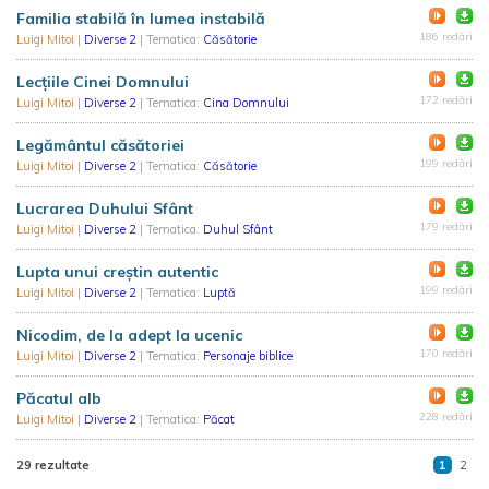
Familia stabilă în lumea instabilă
186 redări
Luigi Mitoi
|
Diverse 2
| Tematica:
Căsătorie
Lecțiile Cinei Domnului
172 redări
Luigi Mitoi
|
Diverse 2
| Tematica:
Cina Domnului
Legământul căsătoriei
199 redări
Luigi Mitoi
|
Diverse 2
| Tematica:
Căsătorie
Lucrarea Duhului Sfânt
179 redări
Luigi Mitoi
|
Diverse 2
| Tematica:
Duhul Sfânt
Lupta unui creştin autentic
199 redări
Luigi Mitoi
|
Diverse 2
| Tematica:
Luptă
Nicodim, de la adept la ucenic
170 redări
Luigi Mitoi
|
Diverse 2
| Tematica:
Personaje biblice
Păcatul alb
228 redări
Luigi Mitoi
|
Diverse 2
| Tematica:
Păcat
29 rezultate
1
2