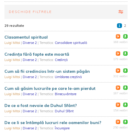
DESCHIDE FILTRELE
29 rezultate
1
2
Clasamentul spiritual
168 redări
Luigi Mitoi
|
Diverse 2
| Tematica:
Consolidare spirituală
Credinţa fără fapte este moartă
179 redări
Luigi Mitoi
|
Diverse 2
| Tematica:
Credință
Cum să fii credincios într-un sistem păgân
332 redări
Luigi Mitoi
|
Diverse 2
| Tematica:
Umblarea creştină
Cum să găsim lucrurile pe care le-am pierdut
187 redări
Luigi Mitoi
|
Diverse 2
| Tematica:
Binecuvântare
De ce a fost nevoie de Duhul Sfânt?
154 redări
Luigi Mitoi
|
Diverse 2
| Tematica:
Duhul Sfânt
De ce li se întâmplă lucruri rele oamenilor buni?
250 redări
Luigi Mitoi
|
Diverse 2
| Tematica:
Încurajare