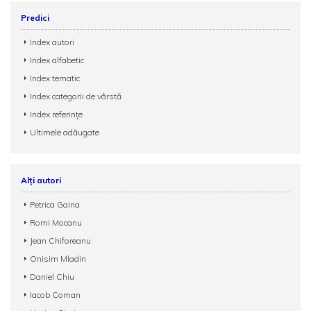
Predici
Index autori
Index alfabetic
Index tematic
Index categorii de vârstă
Index referințe
Ultimele adăugate
Alți autori
Petrica Gaina
Romi Mocanu
Jean Chiforeanu
Onisim Mladin
Daniel Chiu
Iacob Coman