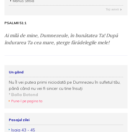
Marius Stroia
Toţi autorii
PSALMII 51:1
Ai milă de mine, Dumnezeule, în bunătatea Ta! După
îndurarea Ta cea mare, şterge fărădelegile mele!
Un gând
Nu Îl vei putea primi niciodată pe Dumnezeu în sufletul tău,
până când nu vei fi sincer cu tine însuţi
Balla Botond
Pune-l pe pagina ta
Pasajul zilei
Isaia 43 - 45