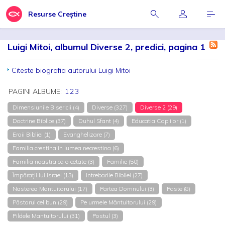
Resurse Creștine
Luigi Mitoi, albumul Diverse 2, predici, pagina 1
Citeste biografia autorului Luigi Mitoi
PAGINI ALBUME:
1
2
3
Dimensiunile Bisericii (4)
Diverse (327)
Diverse 2 (29)
Doctrine Biblice (37)
Duhul Sfant (4)
Educatia Copiilor (1)
Eroii Bibliei (1)
Evanghelizare (7)
Familia crestina in lumea necrestina (6)
Familia noastra ca o cetate (3)
Familie (50)
Împărații lui Israel (13)
Intrebarile Bibliei (27)
Nasterea Mantuitorului (17)
Partea Domnului (3)
Paste (8)
Păstorul cel bun (29)
Pe urmele Mântuitorului (29)
Pildele Mantuitorului (31)
Postul (3)