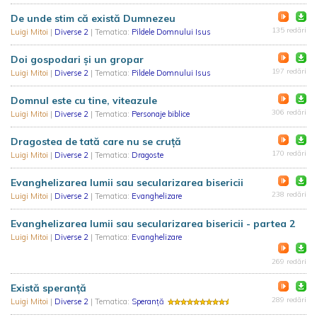
De unde stim că există Dumnezeu
135 redări
Luigi Mitoi
|
Diverse 2
| Tematica:
Pildele Domnului Isus
Doi gospodari și un gropar
197 redări
Luigi Mitoi
|
Diverse 2
| Tematica:
Pildele Domnului Isus
Domnul este cu tine, viteazule
306 redări
Luigi Mitoi
|
Diverse 2
| Tematica:
Personaje biblice
Dragostea de tată care nu se cruță
170 redări
Luigi Mitoi
|
Diverse 2
| Tematica:
Dragoste
Evanghelizarea lumii sau secularizarea bisericii
238 redări
Luigi Mitoi
|
Diverse 2
| Tematica:
Evanghelizare
Evanghelizarea lumii sau secularizarea bisericii - partea 2
Luigi Mitoi
|
Diverse 2
| Tematica:
Evanghelizare
269 redări
Există speranță
289 redări
Luigi Mitoi
|
Diverse 2
| Tematica:
Speranță