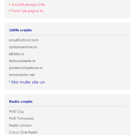
Ascultă pasajul zilei
Pune-l pe pagina ta
100% creștin
ariseforchrist.com
cantaricrestine.ro
eBiblia.ro
lectiicuobiecte.ro
proiectulimpreuna.ro
tanarcrestin.net
Mai multe site-uri
Radio creștin
RVE Cluj
RVE Timisoara
Radio Unison
Cross One Radio