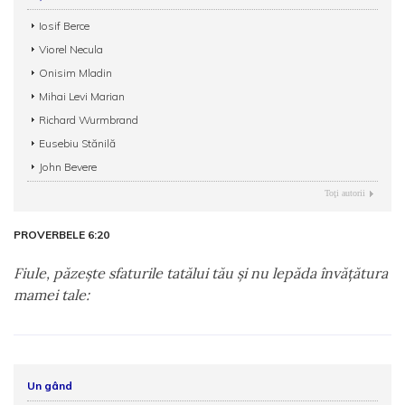
Iosif Berce
Viorel Necula
Onisim Mladin
Mihai Levi Marian
Richard Wurmbrand
Eusebiu Stănilă
John Bevere
Toţi autorii
PROVERBELE 6:20
Fiule, păzeşte sfaturile tatălui tău şi nu lepăda învăţătura
mamei tale:
Un gând