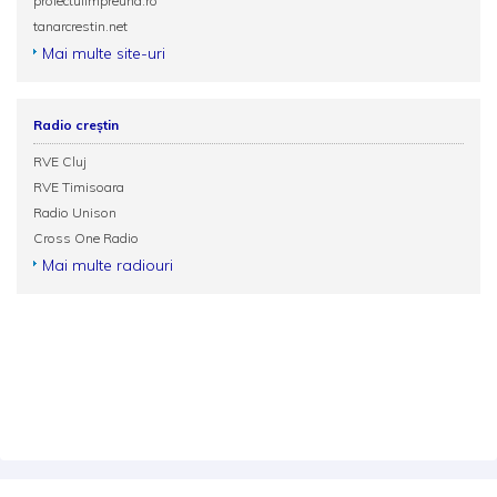
proiectulimpreuna.ro
tanarcrestin.net
Mai multe site-uri
Radio creștin
RVE Cluj
RVE Timisoara
Radio Unison
Cross One Radio
Mai multe radiouri
Termeni și condiții