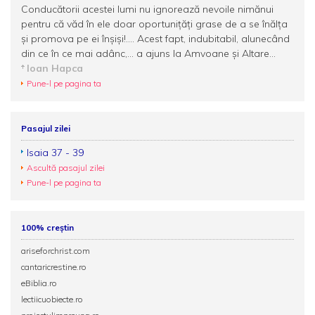
Conducătorii acestei lumi nu ignorează nevoile nimănui
pentru că văd în ele doar oportunițăți grase de a se înălța
și promova pe ei înșiși!.... Acest fapt, indubitabil, alunecând
din ce în ce mai adânc,... a ajuns la Amvoane și Altare...
Ioan Hapca
Pune-l pe pagina ta
Pasajul zilei
Isaia 37 - 39
Ascultă pasajul zilei
Pune-l pe pagina ta
100% creștin
ariseforchrist.com
cantaricrestine.ro
eBiblia.ro
lectiicuobiecte.ro