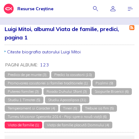
Resurse Creștine
Luigi Mitoi, albumul Viata de familie, predici,
pagina 1
Citeste biografia autorului Luigi Mitoi
PAGINI ALBUME:
1
2
3
Predica de pe munte (3)
Predici la casatorii (10)
Promovarea casatoriei si familiei traditionele (1)
Psalmii (9)
Puterea familiei (3)
Roada Duhului Sfant (3)
Scopurile Bisericii (6)
Studiu 1 Timotei (5)
Studiu Apocalipsa (31)
Temperament si Caracter (4)
Tineri (5)
Trebuie sa fim (5)
Turneu Misionar Speranta 2014 - Pași spre o nouă viață (6)
Viata de familie (1)
Viața de familie placută Domnului (4)