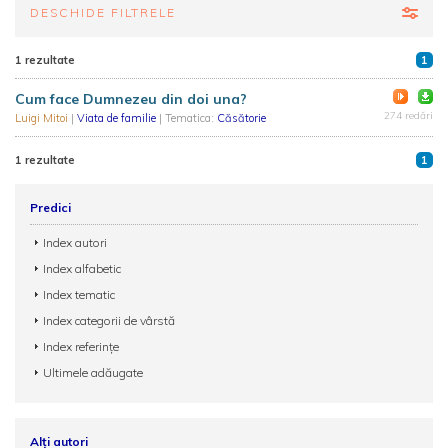
DESCHIDE FILTRELE
1 rezultate
1
Cum face Dumnezeu din doi una?
274 redări
Luigi Mitoi
|
Viata de familie
| Tematica:
Căsătorie
1 rezultate
1
Predici
Index autori
Index alfabetic
Index tematic
Index categorii de vârstă
Index referințe
Ultimele adăugate
Alți autori