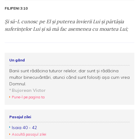
FILIPENI 3:10
Şi să-L cunosc pe El şi puterea învierii Lui şi părtăşia
suferinţelor Lui şi să mă fac asemenea cu moartea Lui;
Un gând
Banii sunt rădăcina tuturor relelor, dar sunt şi rădăcina
multor binecuvântări, atunci când sunt folosiţi aşa cum vrea
Domnul.
Bujorean Victor
Pune-l pe pagina ta
Pasajul zilei
Isaia 40 - 42
Ascultă pasajul zilei