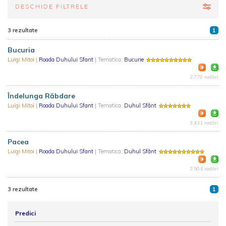
DESCHIDE FILTRELE
3 rezultate
1
Bucuria
Luigi Mitoi
|
Roada Duhului Sfant
| Tematica:
Bucurie
2.770 redări
Îndelunga Răbdare
Luigi Mitoi
|
Roada Duhului Sfant
| Tematica:
Duhul Sfânt
3.431 redări
Pacea
Luigi Mitoi
|
Roada Duhului Sfant
| Tematica:
Duhul Sfânt
2.504 redări
3 rezultate
1
Predici