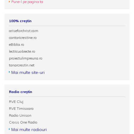
Pune-l pe pagina ta
100% creștin
ariseforchrist.com
cantaricrestine.ro
eBiblia.ro
lectiicuobiecte.ro
proiectulimpreuna.ro
tanarcrestin.net
Mai multe site-uri
Radio creștin
RVE Cluj
RVE Timisoara
Radio Unison
Cross One Radio
Mai multe radiouri