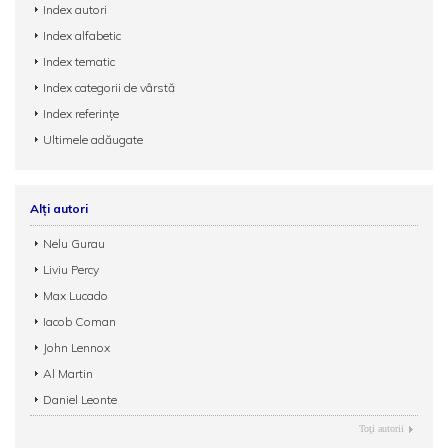
Index autori
Index alfabetic
Index tematic
Index categorii de vârstă
Index referințe
Ultimele adăugate
Alți autori
Nelu Gurau
Liviu Percy
Max Lucado
Iacob Coman
John Lennox
Al Martin
Daniel Leonte
Toţi autorii