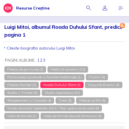
Resurse Creștine
Luigi Mitoi, albumul Roada Duhului Sfant, predici,
pagina 1
Citeste biografia autorului Luigi Mitoi
PAGINI ALBUME:
1
2
3
Predica de pe munte (3)
Predici la casatorii (10)
Promovarea casatoriei si familiei traditionele (1)
Psalmii (9)
Puterea familiei (3)
Roada Duhului Sfant (3)
Scopurile Bisericii (6)
Studiu 1 Timotei (5)
Studiu Apocalipsa (31)
Temperament si Caracter (4)
Tineri (5)
Trebuie sa fim (5)
Turneu Misionar Speranta 2014 - Pași spre o nouă viață (6)
Viata de familie (1)
Viața de familie placută Domnului (4)