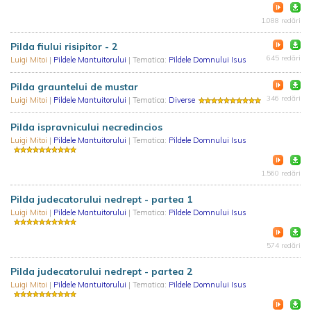
1.088 redări
Pilda fiului risipitor - 2
645 redări
Luigi Mitoi
|
Pildele Mantuitorului
| Tematica:
Pildele Domnului Isus
Pilda grauntelui de mustar
346 redări
Luigi Mitoi
|
Pildele Mantuitorului
| Tematica:
Diverse
Pilda ispravnicului necredincios
Luigi Mitoi
|
Pildele Mantuitorului
| Tematica:
Pildele Domnului Isus
1.560 redări
Pilda judecatorului nedrept - partea 1
Luigi Mitoi
|
Pildele Mantuitorului
| Tematica:
Pildele Domnului Isus
574 redări
Pilda judecatorului nedrept - partea 2
Luigi Mitoi
|
Pildele Mantuitorului
| Tematica:
Pildele Domnului Isus