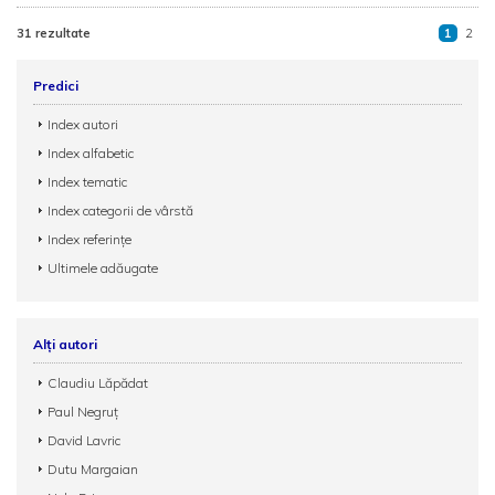
31 rezultate
1
2
Predici
Index autori
Index alfabetic
Index tematic
Index categorii de vârstă
Index referințe
Ultimele adăugate
Alți autori
Claudiu Lăpădat
Paul Negruț
David Lavric
Dutu Margaian