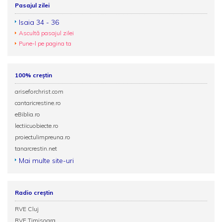
Pasajul zilei
Isaia 34 - 36
Ascultă pasajul zilei
Pune-l pe pagina ta
100% creștin
ariseforchrist.com
cantaricrestine.ro
eBiblia.ro
lectiicuobiecte.ro
proiectulimpreuna.ro
tanarcrestin.net
Mai multe site-uri
Radio creștin
RVE Cluj
RVE Timisoara