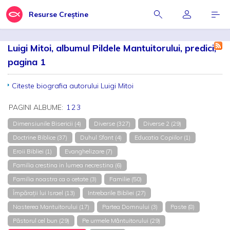
Resurse Creștine
Luigi Mitoi, albumul Pildele Mantuitorului, predici,
pagina 1
Citeste biografia autorului Luigi Mitoi
PAGINI ALBUME:
1
2
3
Dimensiunile Bisericii (4)
Diverse (327)
Diverse 2 (29)
Doctrine Biblice (37)
Duhul Sfant (4)
Educatia Copiilor (1)
Eroii Bibliei (1)
Evanghelizare (7)
Familia crestina in lumea necrestina (6)
Familia noastra ca o cetate (3)
Familie (50)
Împărații lui Israel (13)
Intrebarile Bibliei (27)
Nasterea Mantuitorului (17)
Partea Domnului (3)
Paste (8)
Păstorul cel bun (29)
Pe urmele Mântuitorului (29)