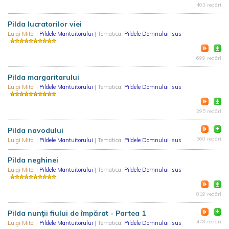
403 redări
Pilda lucratorilor viei
Luigi Mitoi
|
Pildele Mantuitorului
| Tematica:
Pildele Domnului Isus
699 redări
Pilda margaritarului
Luigi Mitoi
|
Pildele Mantuitorului
| Tematica:
Pildele Domnului Isus
295 redări
Pilda navodului
560 redări
Luigi Mitoi
|
Pildele Mantuitorului
| Tematica:
Pildele Domnului Isus
Pilda neghinei
Luigi Mitoi
|
Pildele Mantuitorului
| Tematica:
Pildele Domnului Isus
819 redări
Pilda nunții fiului de împărat - Partea 1
478 redări
Luigi Mitoi
|
Pildele Mantuitorului
| Tematica:
Pildele Domnului Isus