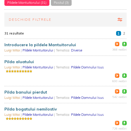
Pildele Mantuitorului (31)
Postul (3)
DESCHIDE FILTRELE
31 rezultate
1
2
Introducere la pildele Mantuitorului
368 redări
Luigi Mitoi
|
Pildele Mantuitorului
| Tematica:
Diverse
Pilda aluatului
Luigi Mitoi
|
Pildele Mantuitorului
| Tematica:
Pildele Domnului Isus
600 redări
Pilda banului pierdut
542 redări
Luigi Mitoi
|
Pildele Mantuitorului
| Tematica:
Pildele Domnului Isus
Pilda bogatului nemilostiv
Luigi Mitoi
|
Pildele Mantuitorului
| Tematica:
Pildele Domnului Isus
726 redări