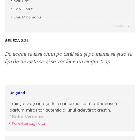
Nelu Brie
Gabi Florut
Liviu Mihăileanu
Toţi autorii
GENEZA 2:24
De aceea va lăsa omul pe tatăl său şi pe mama sa şi se va
lipi de nevasta sa, şi se vor face un singur trup.
Un gând
Trăieşte viaţa în aşa fel ca în urmă, să răspândească
parfum mirositor autentic al unui adevărat creştin.
Bobu Veronica
Pune-l pe pagina ta