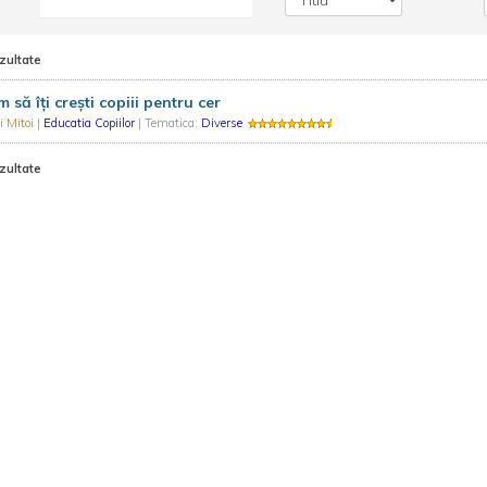
zultate
 să îţi creşti copiii pentru cer
i Mitoi
|
Educatia Copiilor
| Tematica:
Diverse
zultate