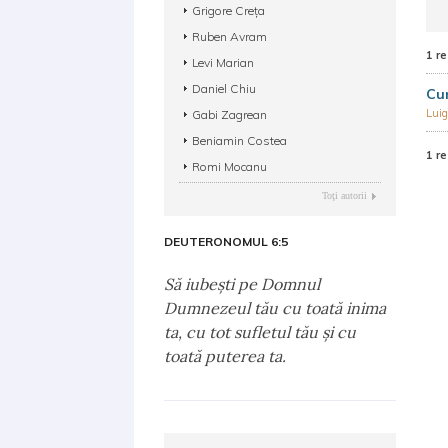
Grigore Creța
Ruben Avram
1 re
Levi Marian
Daniel Chiu
Cum
Luig
Gabi Zagrean
Beniamin Costea
1 re
Romi Mocanu
Toţi autorii
DEUTERONOMUL 6:5
Să iubeşti pe Domnul
Dumnezeul tău cu toată inima
ta, cu tot sufletul tău şi cu
toată puterea ta.