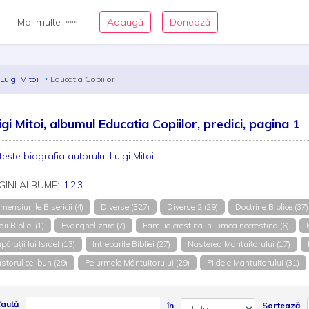
Mai multe
Adaugă
Donează
Luigi Mitoi
Educatia Copiilor
igi Mitoi, albumul Educatia Copiilor, predici, pagina 1
teste biografia autorului Luigi Mitoi
GINI ALBUME:
1
2
3
mensiunile Bisericii (4)
Diverse (327)
Diverse 2 (29)
Doctrine Biblice (37)
oii Bibliei (1)
Evanghelizare (7)
Familia crestina in lumea necrestina (6)
părații lui Israel (13)
Intrebarile Bibliei (27)
Nasterea Mantuitorului (17)
storul cel bun (29)
Pe urmele Mântuitorului (29)
Pildele Mantuitorului (31)
aută
în
Sortează