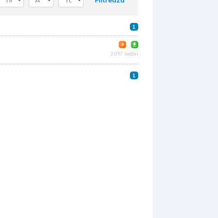
Filtreaza
1
2.057 redări
1