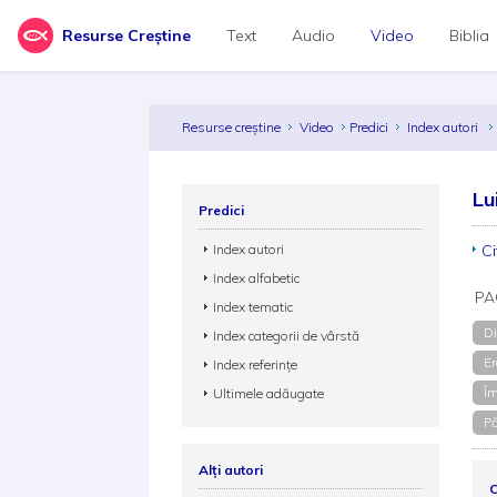
Resurse Creștine
Text
Audio
Video
Biblia
Resurse creștine
Video
Predici
Index autori
Lu
Predici
Index autori
Ci
Index alfabetic
PA
Index tematic
Di
Index categorii de vârstă
Er
Index referințe
Îm
Ultimele adăugate
Pă
Alți autori
C