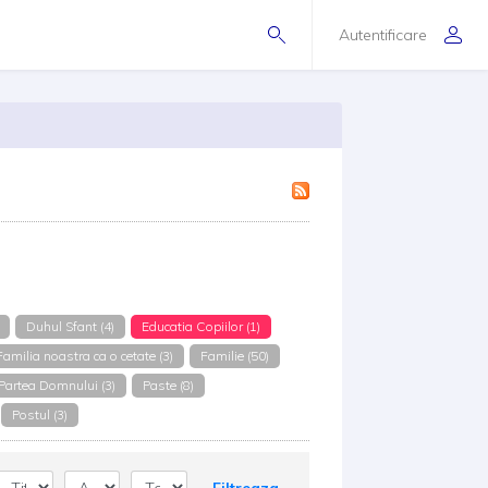
Autentificare
Duhul Sfant (4)
Educatia Copiilor (1)
Familia noastra ca o cetate (3)
Familie (50)
Partea Domnului (3)
Paste (8)
Postul (3)