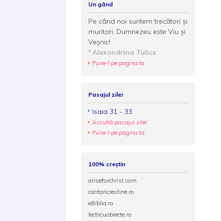
Un gând
Pe când noi suntem trecători și
muritori, Dumnezeu este Viu și
Veşnic!
Alexandrina Tulics
Pune-l pe pagina ta
Pasajul zilei
Isaia 31 - 33
Ascultă pasajul zilei
Pune-l pe pagina ta
100% creștin
ariseforchrist.com
cantaricrestine.ro
eBiblia.ro
lectiicuobiecte.ro