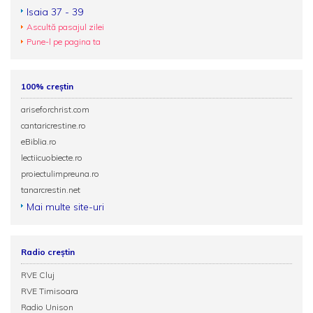
Isaia 37 - 39
Ascultă pasajul zilei
Pune-l pe pagina ta
100% creștin
ariseforchrist.com
cantaricrestine.ro
eBiblia.ro
lectiicuobiecte.ro
proiectulimpreuna.ro
tanarcrestin.net
Mai multe site-uri
Radio creștin
RVE Cluj
RVE Timisoara
Radio Unison