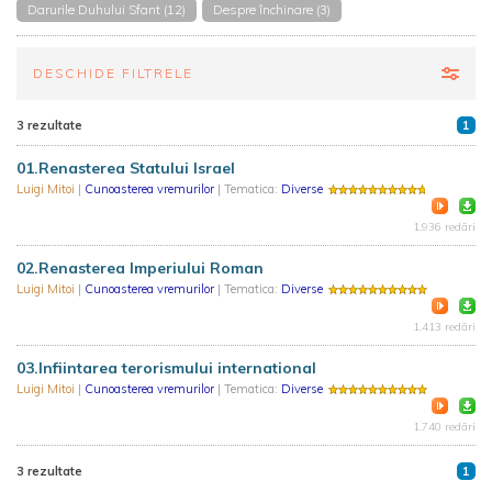
Darurile Duhului Sfant (12)
Despre închinare (3)
DESCHIDE FILTRELE
3 rezultate
1
01.Renasterea Statului Israel
Luigi Mitoi
|
Cunoasterea vremurilor
| Tematica:
Diverse
1.936 redări
02.Renasterea Imperiului Roman
Luigi Mitoi
|
Cunoasterea vremurilor
| Tematica:
Diverse
1.413 redări
03.Infiintarea terorismului international
Luigi Mitoi
|
Cunoasterea vremurilor
| Tematica:
Diverse
1.740 redări
3 rezultate
1