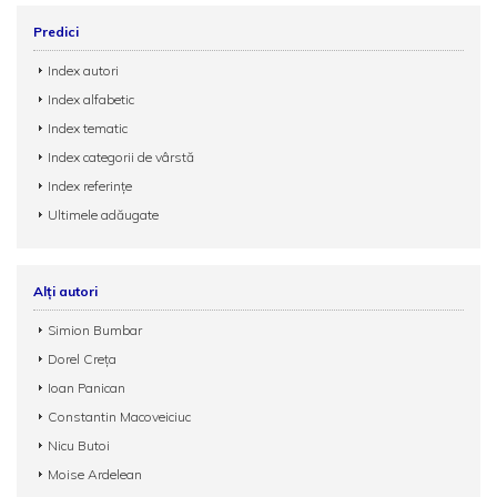
Predici
Index autori
Index alfabetic
Index tematic
Index categorii de vârstă
Index referințe
Ultimele adăugate
Alți autori
Simion Bumbar
Dorel Creța
Ioan Panican
Constantin Macoveiciuc
Nicu Butoi
Moise Ardelean