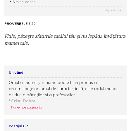
Simion Ioanas
Toţi autorii
PROVERBELE 6:20
Fiule, păzeşte sfaturile tatălui tău şi nu lepăda învăţătura
mamei tale:
Un gând
Omul cu nume şi renume poate fi un produs al
circumstanţelor; omul de caracter, însã, este rodul muncii
asidue a pãrinţilor şi a profesorilor.
Cristi Dobrei
Pune-l pe pagina ta
Pasajul zilei